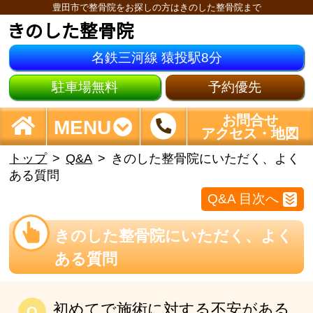
豊田市で整骨院をお探しの方はきのした整骨院まで
きのした整骨院
名鉄三河線 猿投駅8分
駐車場無料
予約優先
お問合せ
MENU
アクセス・地図
トップ
Q&A
きのした整骨院にいただく、よく
ある質問
Q&A 目次へ
きのした整骨院にいただく、よく
ある質問
初めてで施術に対する不安がある
Q