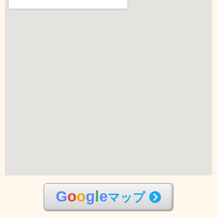
G
o
o
g
l
e
マップ