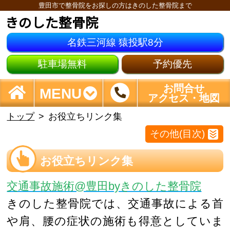
豊田市で整骨院をお探しの方はきのした整骨院まで
きのした整骨院
名鉄三河線 猿投駅8分
駐車場無料
予約優先
お問合せ
MENU
アクセス・地図
トップ
お役立ちリンク集
その他(目次)
お役立ちリンク集
交通事故施術@豊田byきのした整骨院
きのした整骨院では、交通事故による首
や肩、腰の症状の施術も得意としていま