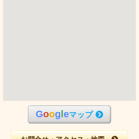
G
o
o
g
l
e
マップ