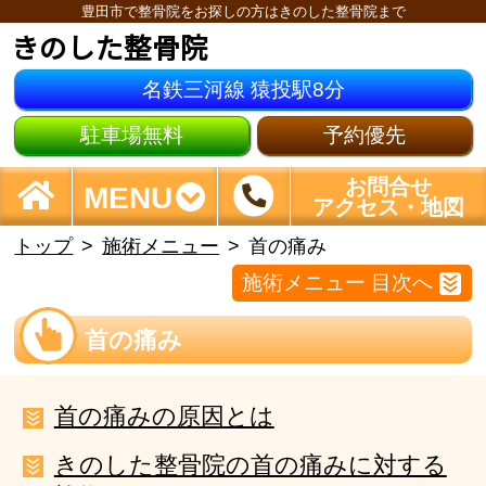
豊田市で整骨院をお探しの方はきのした整骨院まで
きのした整骨院
名鉄三河線 猿投駅8分
駐車場無料
予約優先
お問合せ
MENU
アクセス・地図
トップ
施術メニュー
首の痛み
施術メニュー 目次へ
首の痛み
首の痛みの原因とは
きのした整骨院の首の痛みに対する