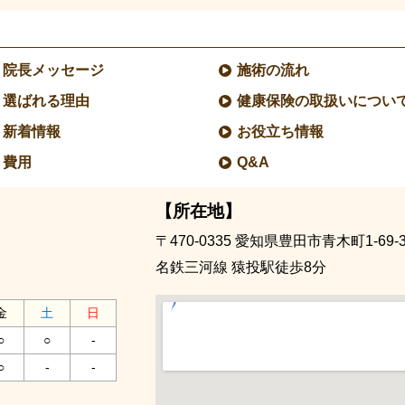
院長メッセージ
施術の流れ
選ばれる理由
健康保険の取扱いについ
新着情報
お役立ち情報
費用
Q&A
【所在地】
〒470-0335
愛知県豊田市青木町1-69-3
名鉄三河線 猿投駅徒歩8分
金
土
日
○
○
-
○
-
-